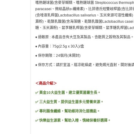
嗜熱鏈球菌
(
含麥芽糊精、嗜熱鏈球菌
Streptococcus thermoph
paracasei
、微結晶狀
α-
纖維素
)
、比菲德氏短雙岐桿菌
(
含比菲
(
含唾液乳桿菌
Lactobacillus salivarius
、玉米來源可溶性纖維
)
澱粉
)
、乾酪乳酸菌
(
含海藻糖、乾酪乳酸菌
Lactobacillus casei
糖、玉米澱粉
)
、鼠李糖乳桿菌
(
含麥芽糊精、鼠李糖乳桿菌
Lac
♦
過敏原
:
本產品含有大豆及其製品、含麩質之穀物及其製品。
♦
內容量：
75g(2.5g x 30
入
)/
盒
♦
保存期限：
24
個月
(
未開封
)
♦
保存方式：請於室溫，蔭凉乾燥處，避免赐光直射，開封後
＜商品介紹＞
✅
黃金
10
大益生菌，建立優質菌叢生長。
✅
三大益生質，提供益生菌多元營養來源。
✅
專利膳食纖維，幫助維持消化道機能。
✅
快樂益生源素，幫助入睡、情緒保養好選擇。