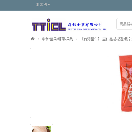
$
幣別
零食/堅果/糖果/果乾
【台灣里仁】 里仁黑胡椒香烤片(12