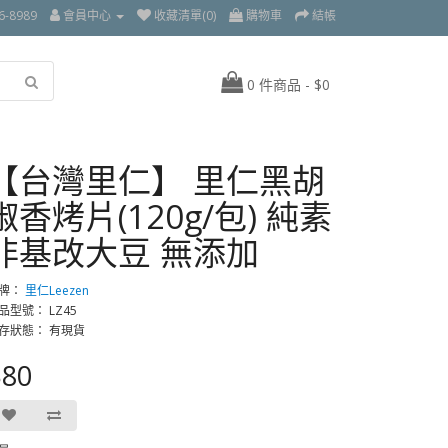
6-8989
會員中心
收藏清單(0)
購物車
結帳
0 件商品 - $0
【台灣里仁】 里仁黑胡
椒香烤片(120g/包) 純素
非基改大豆 無添加
牌：
里仁Leezen
品型號： LZ45
存狀態： 有現貨
$80