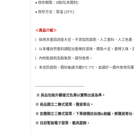
♦
保存期限：
9
個月
(
未開封
)
♦
保存方法：常溫
(25℃)
＜商品介紹＞
l
採用非基因改造大豆，不添加防腐劑、人工香料、人工色素
l
以多種自然香料調配出香辣好滋味，嚼勁十足，香烤入味，
l
內附乾燥劑及脫氧劑，請勿食用。
l
未含防腐劑，開封後請冷藏
5℃-7℃
，並請於一週內食用完畢
-----------------------------------------
※
商品包裝外觀樣式色澤以實際出貨為準。
※
商品開立二聯式發票，隨貨寄出。
※
如需開立三聯式發票，下單請備註抬頭
&
統編，將隨貨寄出
※
目前暫無電子發票、載具服務。