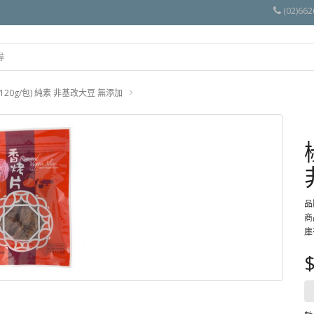
(02)662
0g/包) 純素 非基改大豆 無添加
品
商
庫